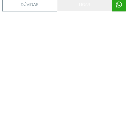
DÚVIDAS
LIGAR
Video do imóvel
Imóveis semelhantes
54870