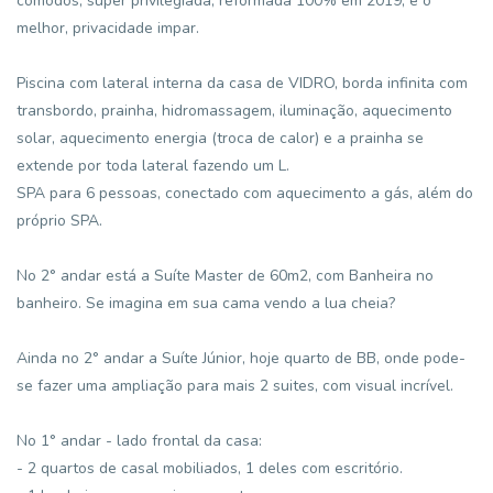
cômodos, super privilegiada, reformada 100% em 2019, e o
melhor, privacidade impar.
Piscina com lateral interna da casa de VIDRO, borda infinita com
transbordo, prainha, hidromassagem, iluminação, aquecimento
solar, aquecimento energia (troca de calor) e a prainha se
extende por toda lateral fazendo um L.
SPA para 6 pessoas, conectado com aquecimento a gás, além do
próprio SPA.
No 2° andar está a Suíte Master de 60m2, com Banheira no
banheiro. Se imagina em sua cama vendo a lua cheia?
Ainda no 2° andar a Suíte Júnior, hoje quarto de BB, onde pode-
se fazer uma ampliação para mais 2 suites, com visual incrível.
No 1° andar - lado frontal da casa:
- 2 quartos de casal mobiliados, 1 deles com escritório.