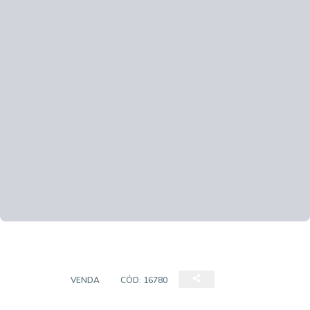
CASAS
VENDA
CÓD:
16780