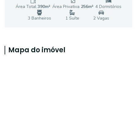
Área Total
390
m²
Área Privativa
256
m²
4
Dormitório
s
3
Banheiro
s
1
Suíte
2
Vaga
s
Mapa do imóvel