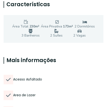
Características
Área Total
230
m²
Área Privativa
173
m²
2
Dormitório
s
3
Banheiro
s
2
Suíte
s
2
Vaga
s
Mais informações
Acesso Asfaltado
Area de Lazer