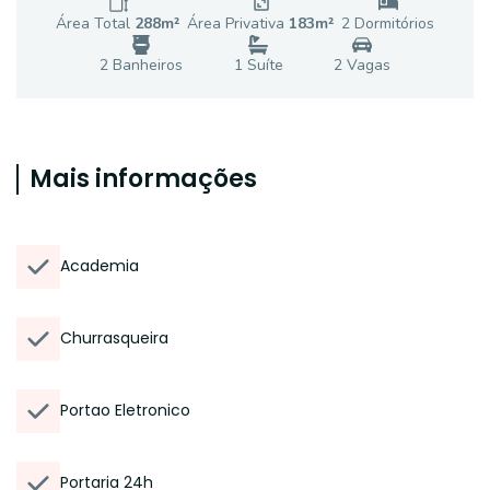
Área Total
288
m²
Área Privativa
183
m²
2
Dormitório
s
2
Banheiro
s
1
Suíte
2
Vaga
s
Mais informações
Academia
Churrasqueira
Portao Eletronico
Portaria 24h