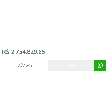
R$ 2.754.829,65
DÚVIDAS
LIGAR
Video do imóvel
Imóveis semelhantes
37020