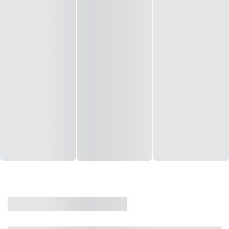
CASA
VENDA
CÓD: 19327