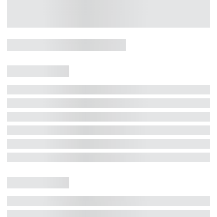
Casa 5 Dormitórios e Jacuzzi -
Jurerê
Jurerê Internacional, Florianópolis - SC