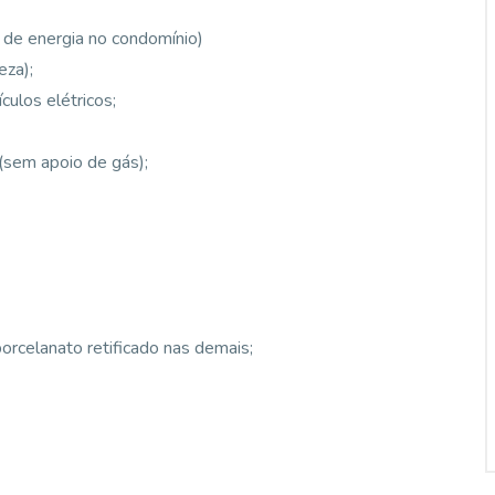
a de energia no condomínio)
eza);
culos elétricos;
(sem apoio de gás);
porcelanato retificado nas demais;