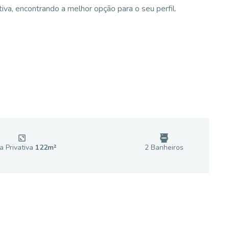
va, encontrando a melhor opção para o seu perfil.
a Privativa
122
m²
2
Banheiro
s