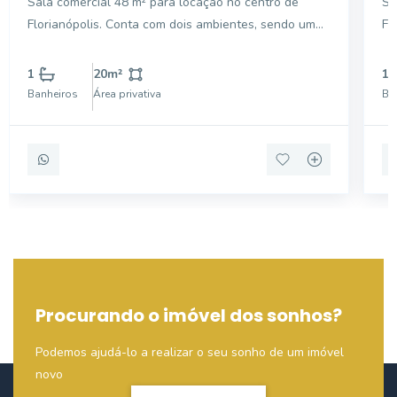
Sala comercial 48 m² para locação no centro de
Sa
Florianópolis. Conta com dois ambientes, sendo um
Florianóp
como recepção, armário embutido e um espaço ideal
Ca
para escritório, consultório, barbearia e uma vaga de
10
1
20
m²
1
garagem rotativa para clientes. Você também desfru
cidade. Destaques
Banheiros
Área privativa
Ba
ex
Procurando o imóvel dos sonhos?
Podemos ajudá-lo a realizar o seu sonho de um imóvel
novo