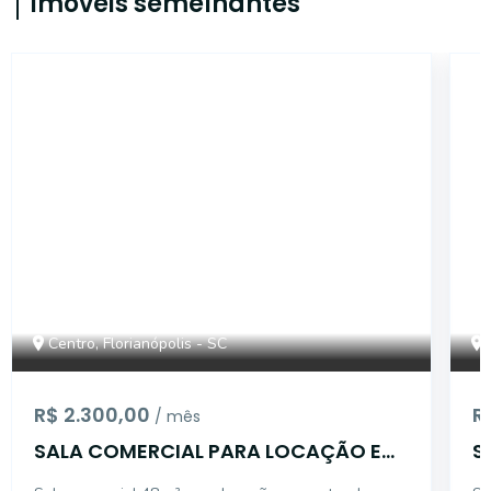
Imóveis semelhantes
55148
Centro, Florianópolis - SC
R$ 2.300,00
R
/ mês
SALA COMERCIAL PARA LOCAÇÃO EM
S
FLORIANÓPOLIS
C