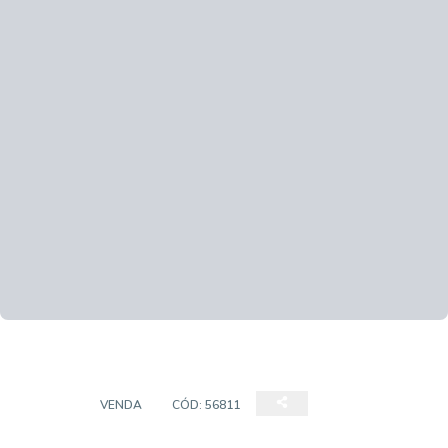
SALAS
VENDA
CÓD:
56811