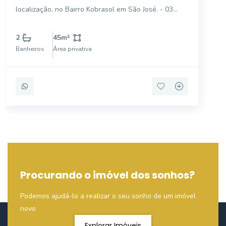
locailzaização
localização, no Bairro Kobrasol em São José. - 03
Ambientes; - 02 Banheiros; - 01 vaga de garagem de
estacionamento rotativo; -Área: total 72,82 m² e
2
45
m²
privativa 45,60 m²; . Condominio: R$ 200,00 IPTU: R$
Banheiros
Área privativa
Procurando o imóvel dos sonhos?
Podemos ajudá-lo a realizar o seu sonho de um imóvel
novo
Explorar Imóveis