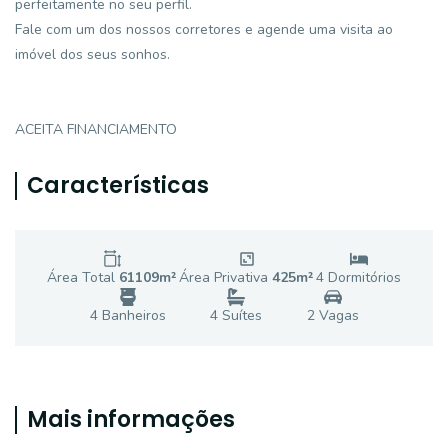
perfeitamente no seu perfil.
Fale com um dos nossos corretores e agende uma visita ao
imóvel dos seus sonhos.
ACEITA FINANCIAMENTO
Características
Área Total
61109
m²
Área Privativa
425
m²
4
Dormitório
s
4
Banheiro
s
4
Suíte
s
2
Vaga
s
Mais informações