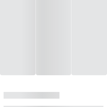
CASA
VENDA
CÓD: 19327