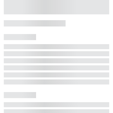
Casa 5 Dormitórios e Jacuzzi -
Jurerê
Jurerê Internacional, Florianópolis - SC