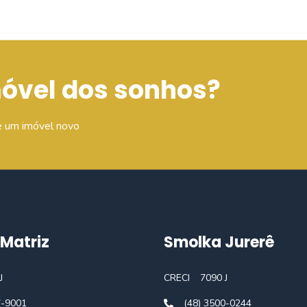
móvel dos sonhos?
e um imóvel novo
Matriz
Smolka Jurerê
J
CRECI
7090 J
7-9001
(48) 3500-0244