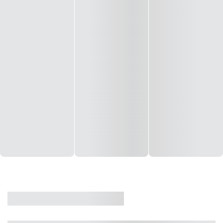
CASA
VENDA
CÓD: 19327