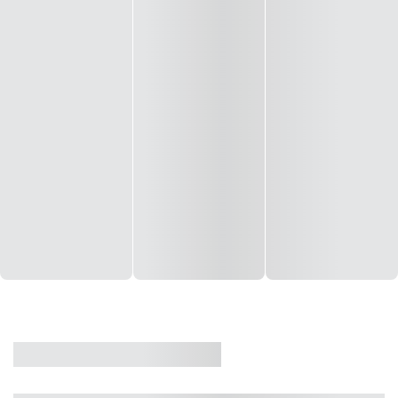
CASA
VENDA
CÓD: 19327