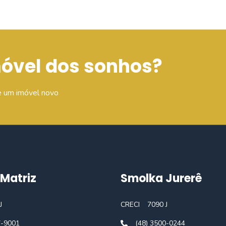
móvel dos sonhos?
e um imóvel novo
Matriz
Smolka Jurerê
J
CRECI
7090 J
7-9001
(48) 3500-0244