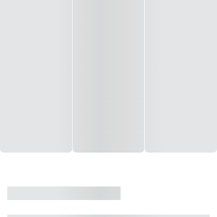
CASA
VENDA
CÓD: 19327