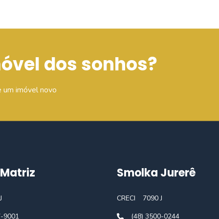
móvel dos sonhos?
e um imóvel novo
Matriz
Smolka Jurerê
J
CRECI
7090 J
7-9001
(48) 3500-0244