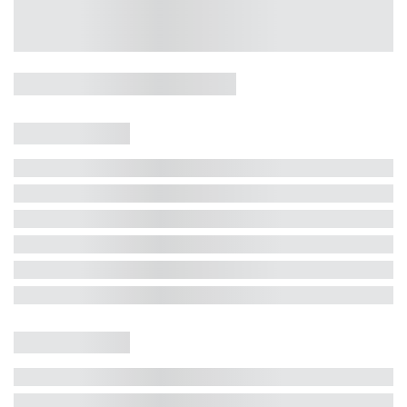
Casa 5 Dormitórios e Jacuzzi -
Jurerê
Jurerê Internacional, Florianópolis - SC