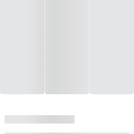
CASA
VENDA
CÓD: 19327