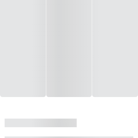
CASA
VENDA
CÓD: 19327