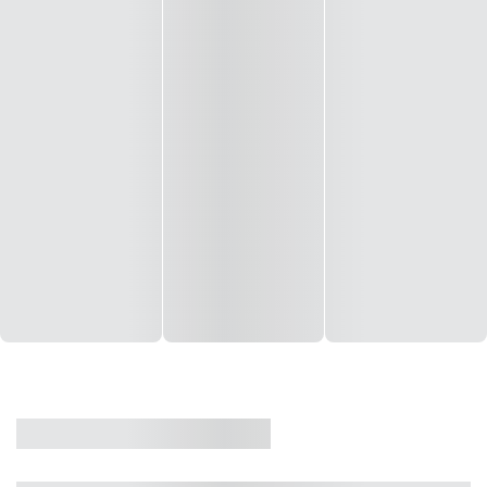
CASA
VENDA
CÓD: 19327