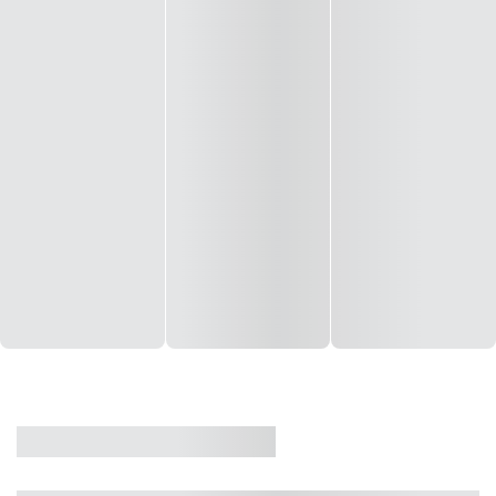
CASA
VENDA
CÓD: 19327