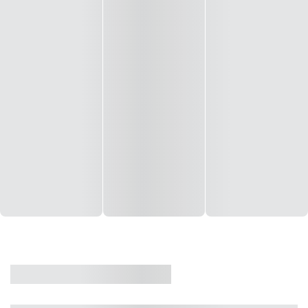
CASA
VENDA
CÓD: 19327