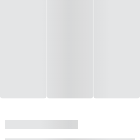
CASA
VENDA
CÓD: 19327