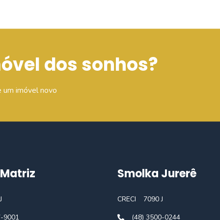
móvel dos sonhos?
e um imóvel novo
Matriz
Smolka Jurerê
J
CRECI
7090 J
7-9001
(48) 3500-0244