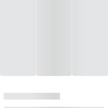
CASA
VENDA
CÓD: 19327