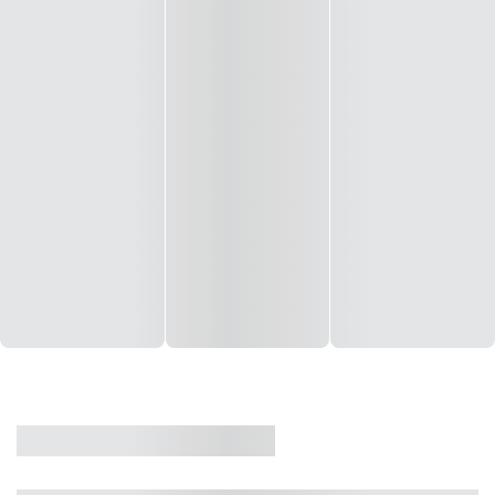
CASA
VENDA
CÓD: 19327