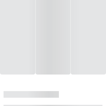
CASA
VENDA
CÓD: 19327