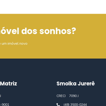
móvel dos sonhos?
e um imóvel novo
Matriz
Smolka Jurerê
J
CRECI
7090 J
7-9001
(48) 3500-0244