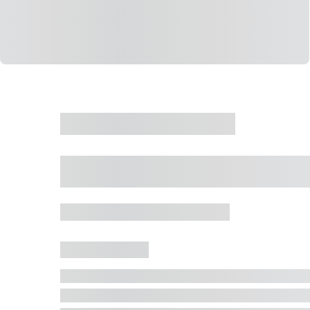
CASA
VENDA
CÓD: 19327
Casa 5 Dormitórios 
Jurerê Internacional, Florianópolis - SC