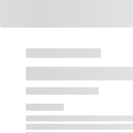
CASA
VENDA
CÓD: 19327
Casa 5 Dormitórios 
Jurerê Internacional, Florianópolis - SC