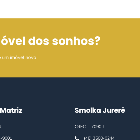
móvel dos sonhos?
e um imóvel novo
Matriz
Smolka Jurerê
J
CRECI
7090 J
7-9001
(48) 3500-0244