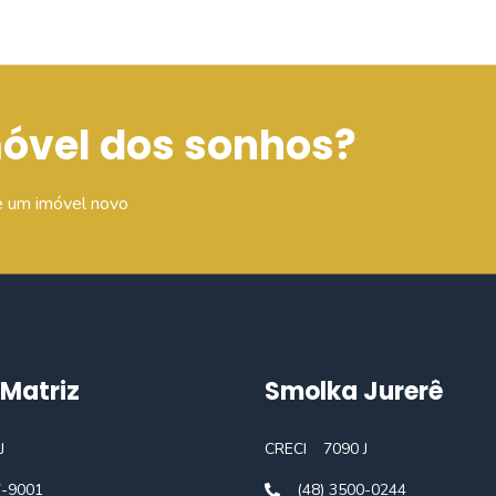
móvel dos sonhos?
e um imóvel novo
Matriz
Smolka Jurerê
J
CRECI
7090 J
7-9001
(48) 3500-0244