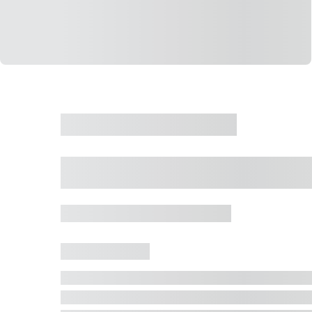
CASA
VENDA
CÓD: 19327
Casa 5 Dormitórios 
Jurerê Internacional, Florianópolis - SC