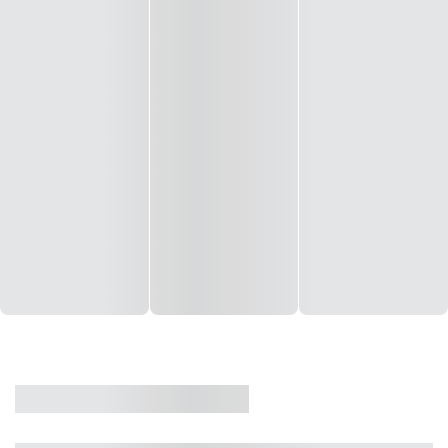
CASA
VENDA
CÓD: 19327