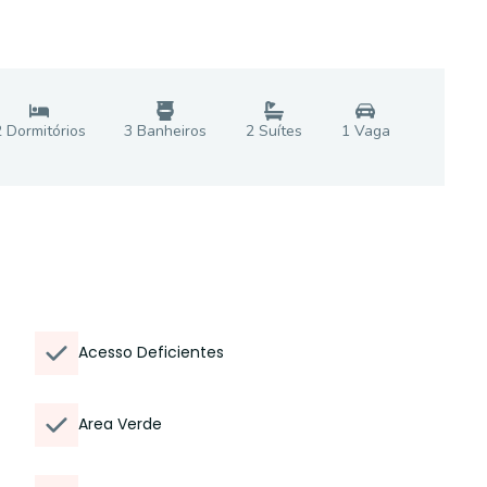
2
Dormitório
s
3
Banheiro
s
2
Suíte
s
1
Vaga
Acesso Deficientes
Area Verde