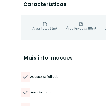
Características
Área Total
85
m²
Área Privativa
80
m²
Mais informações
Acesso Asfaltado
Area Servico