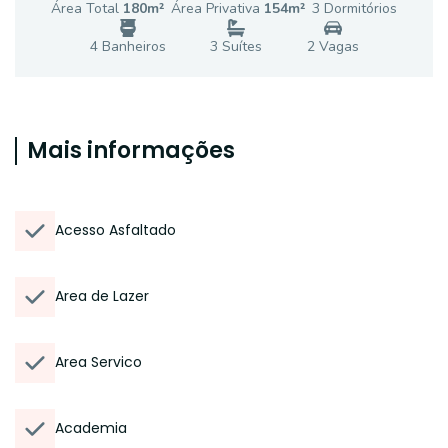
Área Total
180
m²
Área Privativa
154
m²
3
Dormitório
s
4
Banheiro
s
3
Suíte
s
2
Vaga
s
Mais informações
Acesso Asfaltado
Area de Lazer
Area Servico
Academia