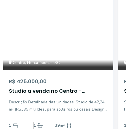
Centro, Florianópolis - SC
R$ 425.000,00
R
Studio a venda no Centro -
S
Florianópolis
3
Descrição Detalhada das Unidades: Studio de 42,24
St
F
m² (R$399 mil) Ideal para solteiros ou casais Design
Florianó
moderno e funcional Ótima iluminação natural Studio
ou investir
de 45,30 m² (R$420 mil) Calçadão do Centro: A rua
37
1
1
39
m²
1