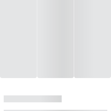
CASA
VENDA
CÓD: 19327