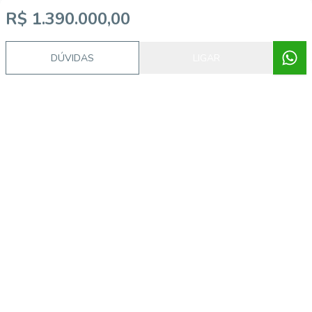
Video do imóvel
R$ 1.390.000,00
DÚVIDAS
LIGAR
Imóveis semelhantes
55191
Cachoeira do Bom Jesus, Florianópolis - SC