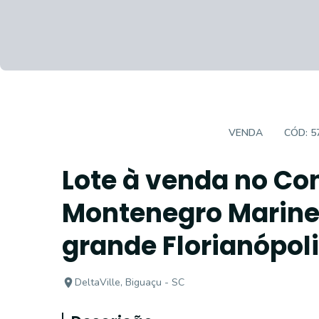
TERRENOS EM CONDOMINIO
VENDA
CÓD:
5
Lote à venda no Co
Montenegro Marine
grande Florianópol
DeltaVille, Biguaçu - SC