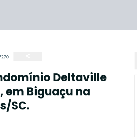
7270
ndomínio Deltaville
, em Biguaçu na
is/SC.