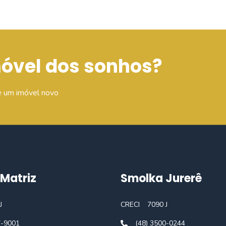
móvel dos sonhos?
e um imóvel novo
Matriz
Smolka Jurerê
J
CRECI
7090 J
7-9001
(48) 3500-0244