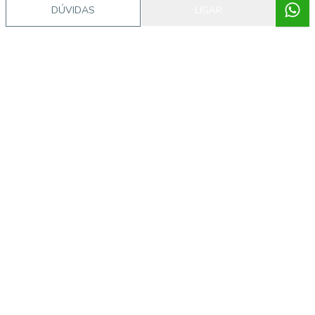
DÚVIDAS
LIGAR
Video do imóvel
Imóveis semelhantes
54339