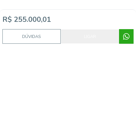
R$ 255.000,01
Video do imóvel
DÚVIDAS
LIGAR
Imóveis semelhantes
18537