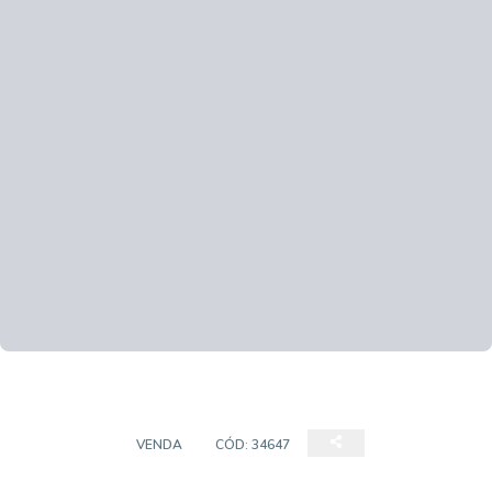
TERRENOS
VENDA
CÓD:
34647