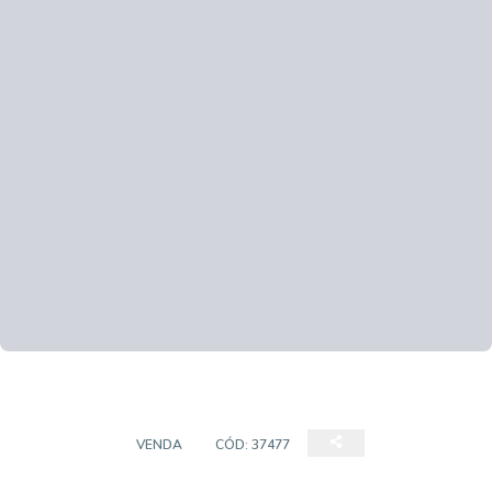
TERRENOS
VENDA
CÓD:
37477