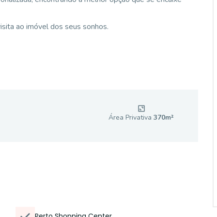
sita ao imóvel dos seus sonhos.
Área Privativa
370
m²
Perto Shopping Center