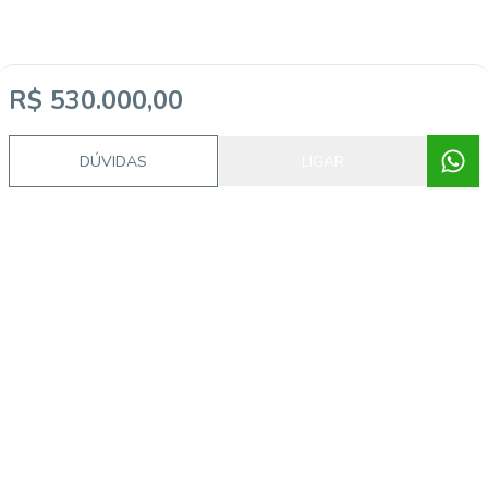
R$ 530.000,00
Video do imóvel
DÚVIDAS
LIGAR
Imóveis semelhantes
17619