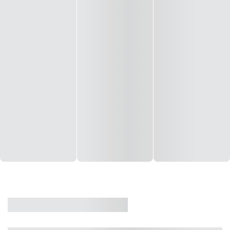
CASA
VENDA
CÓD: 19327