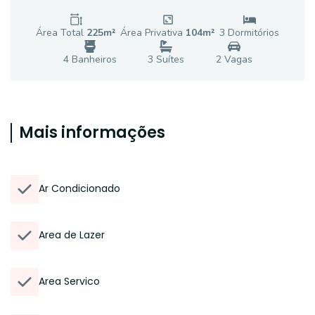
Área Total
225
m²
Área Privativa
104
m²
3
Dormitório
s
4
Banheiro
s
3
Suíte
s
2
Vaga
s
Mais informações
Ar Condicionado
Area de Lazer
Area Servico