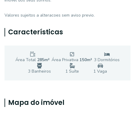
imóvel dos seus sonhos.
Valores sujeitos a alteracoes sem aviso previo.
Características
Área Total
285
m²
Área Privativa
150
m²
3
Dormitório
s
3
Banheiro
s
1
Suíte
1
Vaga
Mapa do imóvel