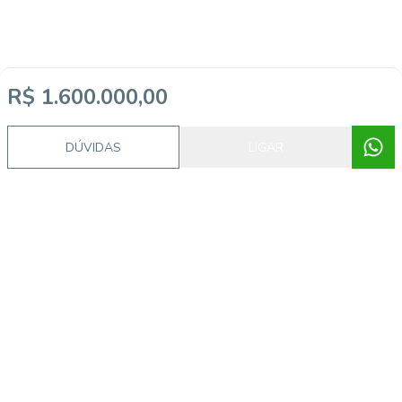
R$ 1.600.000,00
Video do imóvel
DÚVIDAS
LIGAR
Imóveis semelhantes
33715