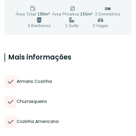
Área Total
180
m²
Área Privativa
155
m²
3
Dormitório
s
4
Banheiro
s
1
Suíte
2
Vaga
s
Mais informações
Armario Cozinha
Churrasqueira
Cozinha Americana